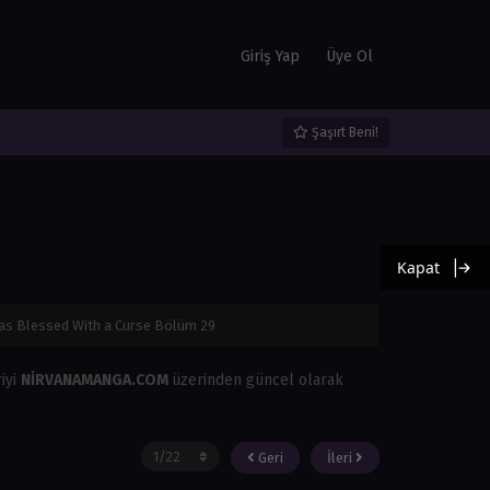
Giriş Yap
Üye Ol
Şaşırt Beni!
Kapat
Was Blessed With a Curse Bölüm 29
riyi
NİRVANAMANGA.COM
üzerinden güncel olarak
Geri
İleri