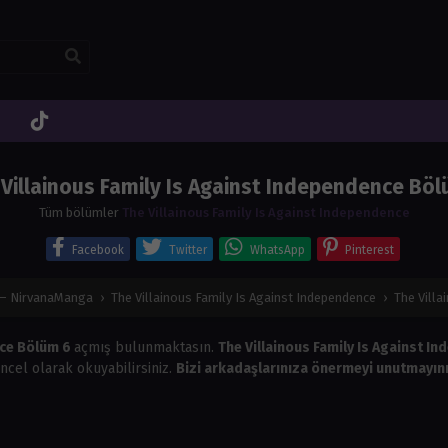
Villainous Family Is Against Independence Bö
Tüm bölümler
The Villainous Family Is Against Independence
Facebook
Twitter
WhatsApp
Pinterest
 – NirvanaManga
›
The Villainous Family Is Against Independence
›
The Villa
nce Bölüm 6
açmış bulunmaktasın.
The Villainous Family Is Against I
ncel olarak okuyabilirsiniz.
Bizi arkadaşlarınıza önermeyi unutmayını