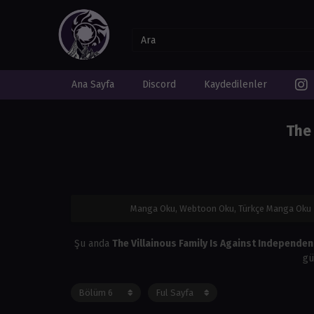
Ana Sayfa
Discord
Kaydedilenler
The 
Manga Oku, Webtoon Oku, Türkçe Manga Oku
Şu anda
The Villainous Family Is Against Independe
gü