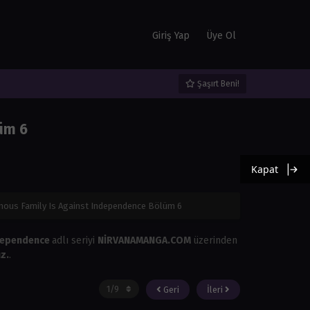
Giriş Yap
Üye Ol
Şaşırt Beni!
lüm 6
Kapat
inous Family Is Against Independence Bölüm 6
ndependence
adlı seriyi
NİRVANAMANGA.COM
üzerinden
z.
.
Geri
İleri