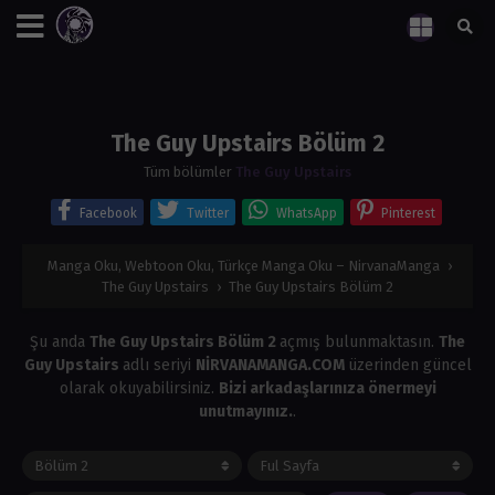
The Guy Upstairs Bölüm 2
Tüm bölümler
The Guy Upstairs
Facebook
Twitter
WhatsApp
Pinterest
Manga Oku, Webtoon Oku, Türkçe Manga Oku – NirvanaManga
›
The Guy Upstairs
›
The Guy Upstairs Bölüm 2
Şu anda
The Guy Upstairs Bölüm 2
açmış bulunmaktasın.
The
Guy Upstairs
adlı seriyi
NİRVANAMANGA.COM
üzerinden güncel
olarak okuyabilirsiniz.
Bizi arkadaşlarınıza önermeyi
unutmayınız.
.