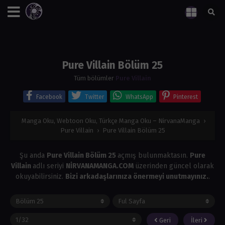
Pure Villain Bölüm 25
Tüm bölümler
Pure Villain
Facebook
Twitter
WhatsApp
Pinterest
Manga Oku, Webtoon Oku, Türkçe Manga Oku – NirvanaManga
›
Pure Villain
›
Pure Villain Bölüm 25
Şu anda
Pure Villain Bölüm 25
açmış bulunmaktasın.
Pure
Villain
adlı seriyi
NİRVANAMANGA.COM
üzerinden güncel olarak
okuyabilirsiniz.
Bizi arkadaşlarınıza önermeyi unutmayınız.
.
Geri
İleri