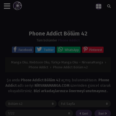
Phone Addict Bölüm 42
Tüm bölümler
Phone Addict
Facebook
Twitter
WhatsApp
Pinterest
Manga Oku, Webtoon Oku, Türkçe Manga Oku – NirvanaManga
›
Phone Addict
›
Phone Addict Bölüm 42
Şu anda
Phone Addict Bölüm 42
açmış bulunmaktasın.
Phone
Addict
adlı seriyi
NİRVANAMANGA.COM
üzerinden güncel olarak
okuyabilirsiniz.
Bizi arkadaşlarınıza önermeyi unutmayınız.
.
Geri
İleri