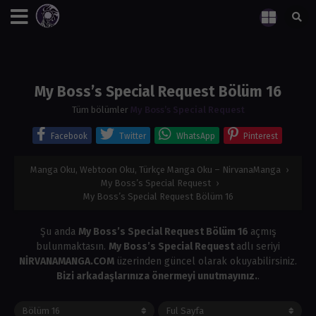
My Boss’s Special Request Bölüm 16
Tüm bölümler
My Boss’s Special Request
Facebook
Twitter
WhatsApp
Pinterest
Manga Oku, Webtoon Oku, Türkçe Manga Oku – NirvanaManga
›
My Boss’s Special Request
›
My Boss’s Special Request Bölüm 16
Şu anda
My Boss’s Special Request Bölüm 16
açmış
bulunmaktasın.
My Boss’s Special Request
adlı seriyi
NİRVANAMANGA.COM
üzerinden güncel olarak okuyabilirsiniz.
Bizi arkadaşlarınıza önermeyi unutmayınız.
.