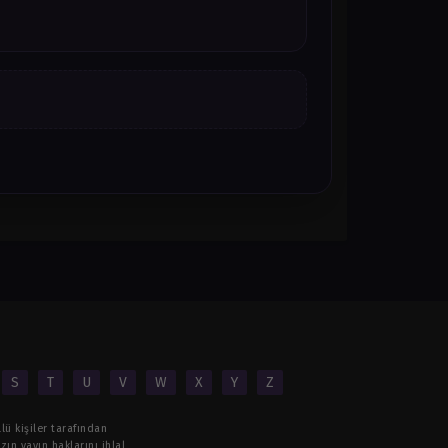
S
T
U
V
W
X
Y
Z
lü kişiler tarafından
ın yayın haklarını ihlal