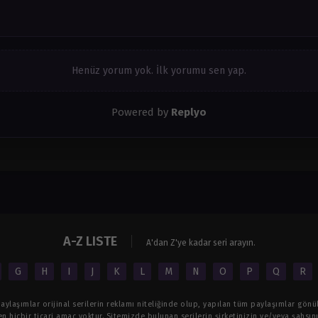
Henüz yorum yok. İlk yorumu sen yap.
Powered by
Replyo
A-Z LISTE
A'dan Z'ye kadar seri arayın.
G
H
I
J
K
L
M
N
O
P
Q
R
ylaşımlar orijinal serilerin reklamı niteliğinde olup, yapılan tüm paylaşımlar gönül
n hiçbir ticari amaç yoktur. Sitemizde bulunan serilerin şirketinizin ve/veya şahsınız