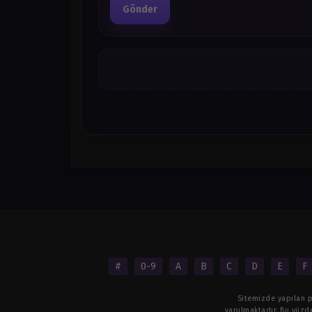
Gönder
#
0-9
A
B
C
D
E
F
Sitemizde yapılan pa
yapılmaktadır. Bu yüzde