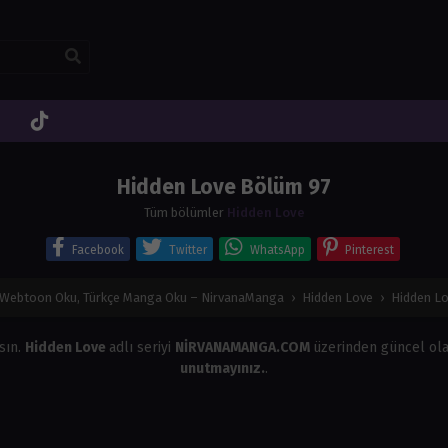
Hidden Love Bölüm 97
Tüm bölümler
Hidden Love
Facebook
Twitter
WhatsApp
Pinterest
Webtoon Oku, Türkçe Manga Oku – NirvanaManga
›
Hidden Love
›
Hidden L
sın.
Hidden Love
adlı seriyi
NİRVANAMANGA.COM
üzerinden güncel ola
unutmayınız.
.