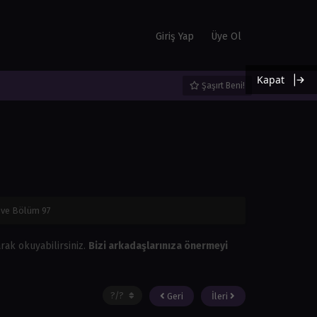
Giriş Yap
Üye Ol
Kapat
Şaşırt Beni!
ove Bölüm 97
rak okuyabilirsiniz.
Bizi arkadaşlarınıza önermeyi
Geri
İleri