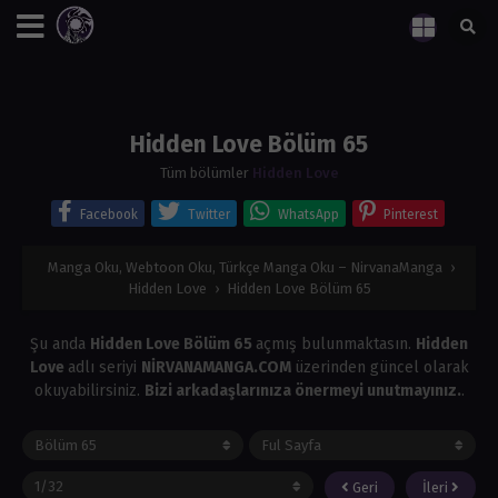
Hidden Love Bölüm 65
Tüm bölümler
Hidden Love
Facebook
Twitter
WhatsApp
Pinterest
Manga Oku, Webtoon Oku, Türkçe Manga Oku – NirvanaManga
›
Hidden Love
›
Hidden Love Bölüm 65
Şu anda
Hidden Love Bölüm 65
açmış bulunmaktasın.
Hidden
Love
adlı seriyi
NİRVANAMANGA.COM
üzerinden güncel olarak
okuyabilirsiniz.
Bizi arkadaşlarınıza önermeyi unutmayınız.
.
Geri
İleri