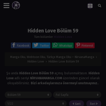
Hidden Love Bölüm 59
Tüm bölümler
Hidden Love
Facebook
Twitter
WhatsApp
Pinterest
Manga Oku, Webtoon Oku, Türkçe Manga Oku – NirvanaManga
›
Hidden Love
›
Hidden Love Bölüm 59
Şu anda
Hidden Love Bölüm 59
açmış bulunmaktasın.
Hidden
Love
adlı seriyi
NİRVANAMANGA.COM
üzerinden güncel olarak
okuyabilirsiniz.
Bizi arkadaşlarınıza önermeyi unutmayınız.
.
Geri
İleri