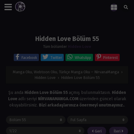
Hidden Love Bölüm 55
Tüm bölümler
Hidden Love
Facebook
Twitter
WhatsApp
Pinterest
Manga Oku, Webtoon Oku, Türkçe Manga Oku – NirvanaManga
›
Hidden Love
›
Hidden Love Bölüm 55
Şu anda
Hidden Love Bölüm 55
açmış bulunmaktasın.
Hidden
Love
adlı seriyi
NİRVANAMANGA.COM
üzerinden güncel olarak
okuyabilirsiniz.
Bizi arkadaşlarınıza önermeyi unutmayınız.
.
Geri
İleri