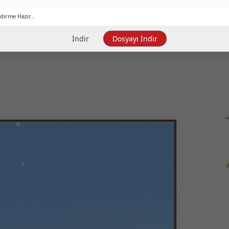
dirme Hazır...
İndir
Dosyayı İndir