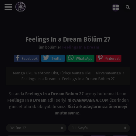
Feelings In a Dream Bölüm 27
Tüm bölümler
Feelings In a Dream
Facebook
Twitter
WhatsApp
Pinterest
Manga Oku, Webtoon Oku, Türkçe Manga Oku – NirvanaManga
›
Feelings In a Dream
›
Feelings In a Dream Bölüm 27
Şu anda
Feelings In a Dream Bölüm 27
açmış bulunmaktasın.
Feelings In a Dream
adlı seriyi
NİRVANAMANGA.COM
üzerinden
güncel olarak okuyabilirsiniz.
Bizi arkadaşlarınıza önermeyi
unutmayınız.
.