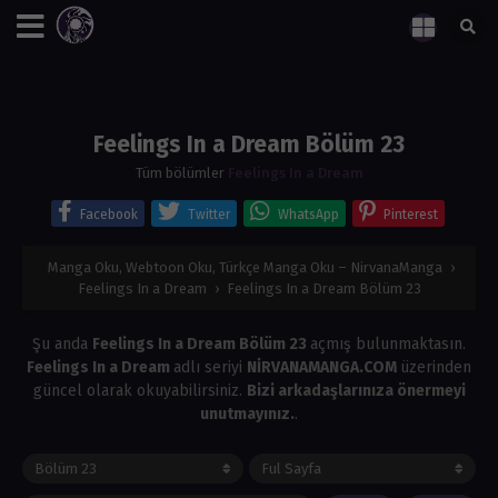
Feelings In a Dream Bölüm 23
Tüm bölümler
Feelings In a Dream
Facebook
Twitter
WhatsApp
Pinterest
Manga Oku, Webtoon Oku, Türkçe Manga Oku – NirvanaManga
›
Feelings In a Dream
›
Feelings In a Dream Bölüm 23
Şu anda
Feelings In a Dream Bölüm 23
açmış bulunmaktasın.
Feelings In a Dream
adlı seriyi
NİRVANAMANGA.COM
üzerinden
güncel olarak okuyabilirsiniz.
Bizi arkadaşlarınıza önermeyi
unutmayınız.
.