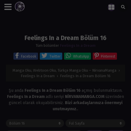
Feelings In a Dream Bölüm 16
Tüm bölümler
Feelings In a Dream
Facebook
Twitter
WhatsApp
Pinterest
Manga Oku, Webtoon Oku, Türkçe Manga Oku – NirvanaManga
›
Feelings In a Dream
›
Feelings In a Dream Bölüm 16
Şu anda
Feelings In a Dream Bölüm 16
açmış bulunmaktasın.
Feelings In a Dream
adlı seriyi
NİRVANAMANGA.COM
üzerinden
güncel olarak okuyabilirsiniz.
Bizi arkadaşlarınıza önermeyi
unutmayınız.
.